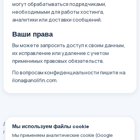
могут обрабатываться подрядчиками,
необходимыми для работы хостинга,
аналитики или доставки сообщений.
Ваши права
Вы можете запросить доступ к своим данным,
их исправление или удаление с учетом
применимых правовых обязательств.
По вопросам конфиденциальности пишите на
ilona@anolifin.com.
ANOLI Oy (Anolifin). Иммиграционное сопровождение
Мы используем файлы cookie
по Финляндии.
Мы применяем аналитические cookie (Google