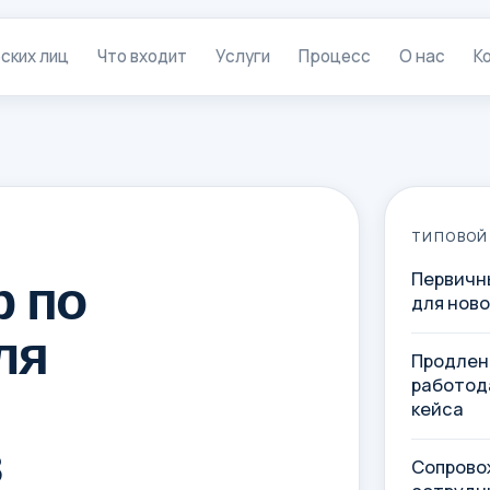
ских лиц
Что входит
Услуги
Процесс
О нас
К
ТИПОВОЙ
р по
Первичн
для нов
ля
Продлен
работод
кейса
в
Сопрово