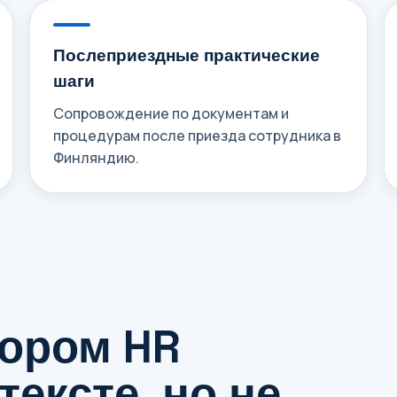
Послеприездные практические
шаги
Сопровождение по документам и
процедурам после приезда сотрудника в
Финляндию.
тором HR
тексте, но не