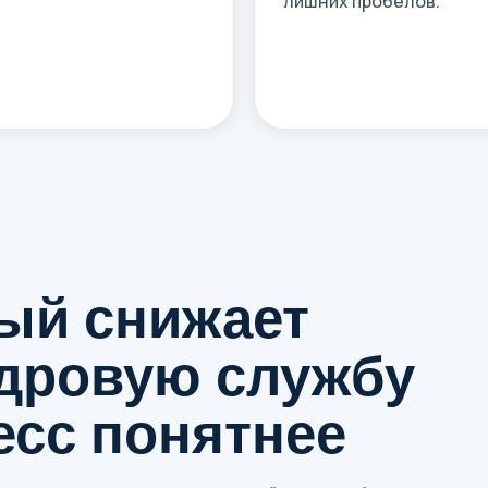
лишних пробелов.
рый снижает
адровую службу
есс понятнее