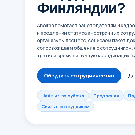
Финляндии?
Anolifin помогает работодателям и кадр
и продлении статуса иностранных сотру
организуем процесс, собираем пакет до
сопровождаем общение с сотрудником, 
тратила время на ручную координацию к
Обсудить сотрудничество
Дл
Найм из-за рубежа
Продления
По
Связь с сотрудником