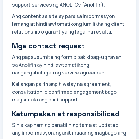
support services ng ANOLI Oy (Anolifin).
Ang content sa site ay para sa impormasyon
lamang at hindi awtomatikong lumilikha ng client
relationship o garantiya ng legal na resulta.
Mga contact request
Ang pagsusumite ng form o pakikipag-ugnayan
sa Anolifin ay hindi awtomatikong
nangangahulugan ng service agreement.
Kailangan pa rin ang hiwalay na agreement,
consultation, o confirmed engagement bago
magsimula ang paid support.
Katumpakan at responsibilidad
Sinisikap naming panatilihing tama at updated
ang impormasyon, ngunit maaaring magbago ang